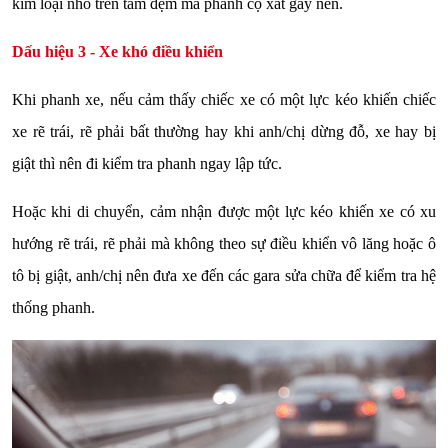
kim loại nhỏ trên tấm đệm má phanh cọ xát gây nên.
Dấu hiệu 3 - Xe khó điều khiển
Khi phanh xe, nếu cảm thấy chiếc xe có một lực kéo khiến chiếc
xe rẽ trái, rẽ phải bất thường hay khi anh/chị dừng đỗ, xe hay bị
giật thì nên đi kiểm tra phanh ngay lập tức.
Hoặc khi di chuyển, cảm nhận được một lực kéo khiến xe có xu
hướng rẽ trái, rẽ phải mà không theo sự điều khiển vô lăng hoặc ô
tô bị giật, anh/chị nên đưa xe đến các gara sửa chữa để kiểm tra hệ
thống phanh.