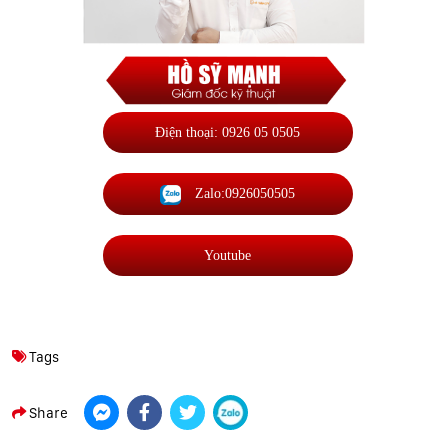
Điện thoại: 0926 05 0505
Zalo:0926050505
Youtube
Tags
Share