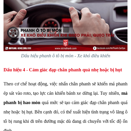
Dấu hiệu phanh ô tô bị mòn - Xe khó điều khiển
Dấu hiệu 4 - Cảm giác đạp chân phanh quá nhẹ hoặc bị hụt
Theo cơ chế hoạt động, việc nhấn chân phanh sẽ khiến má phanh
ép sát vào roto, tạo lực cản khiến bánh xe dừng lại. Tuy nhiên,
má
phanh bị hao mòn
quá mức sẽ tạo cảm giác đạp chân phanh quá
nhẹ hoặc bị hụt. Bên cạnh đó, có thể xuất hiện tình trạng vô lăng ô
tô bị rung khi đi trên đường mặc dù đang di chuyển với tốc độ ổn
định.