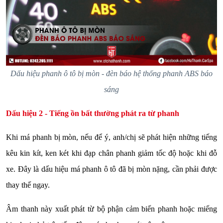
Dấu hiệu phanh ô tô bị mòn - đèn báo hệ thống phanh ABS báo
sáng
Dấu hiệu 2 - Tiếng ồn bất thường phát ra từ phanh
Khi má phanh bị mòn, nếu để ý, anh/chị sẽ phát hiện những tiếng
kêu kin kít, ken két khi đạp chân phanh giảm tốc độ hoặc khi đỗ
xe. Đây là dấu hiệu má phanh ô tô đã bị mòn nặng, cần phải được
thay thế ngay.
Âm thanh này xuất phát từ bộ phận cảm biến phanh hoặc miếng