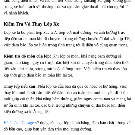
sàn, bảng điều khiển và các chi tiết khác trong khoang xe, giúp không gian
trong xe luôn sạch sẽ, thoáng mát và tạo cảm giác thoải mái cho người lái
và hành khách.
Kiểm Tra Và Thay Lốp Xe
Lốp xe là bộ phận tiếp xúc trực tiếp với mặt đường, và ảnh hưởng trực
tiếp đến sự an toàn khi di chuyển. Trong những chuyến đi dài vào dịp Tết,
việc đảm bảo lốp xe luôn trong tình trạng tốt là điều vô cùng quan trọng.
Kiểm tra độ mòn của lốp:
Khi lốp bị mòn, khả năng bám đường sẽ
giảm, làm tăng nguy cơ trượt, đặc biệt khi di chuyển trong điều kiện thời
tiết xấu như mưa, sương mù hoặc đường trơn. Việc kiểm tra và thay lốp
kịp thời giúp đảm bảo an toàn khi lái xe.
Thay lốp nếu cần:
Nếu lốp xe của bạn đã quá cũ hoặc bị hư hỏng, việc
thay lốp mới là rất cần thiết để đảm bảo an toàn cho mọi chuyến đi. Lốp
mới giúp cải thiện khả năng bám đường, giảm nguy cơ tai nạn và mang lại
sự ổn định khi lái xe, đặc biệt trong những chuyến đi dài hoặc khi điều
kiện đường xá khắc nghiệt.
Hà Thành Garage
sử dụng các loại lốp chính hãng, đảm bảo chất lượng và
độ bền cao, giúp bạn yên tâm trên mọi cung đường.