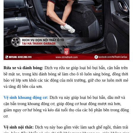
Rửa xe và đánh bóng:
Dịch vụ rửa xe giúp loại bỏ bụi bẩn, cặn bẩn trên
bề mặt xe, trong khi đánh bóng sẽ làm cho ô tô luôn sáng bóng, đồng thời
bảo vệ lớp sơn khỏi các tác động của môi trường, giữ cho xe luôn mới mẻ
và tăng độ bền của sơn.
Vệ sinh khoang động cơ:
Dịch vụ này giúp loại bỏ bụi bẩn, dầu mỡ và
cặn bẩn trong khoang động cơ, giúp động cơ hoạt động mượt mà hơn,
giảm nguy cơ hư hỏng và kéo dài tuổi thọ của các bộ phận bên trong động
cơ.
Vệ sinh nội thất:
Dịch vụ này bao gồm việc làm sạch ghế ngồi, thảm trải