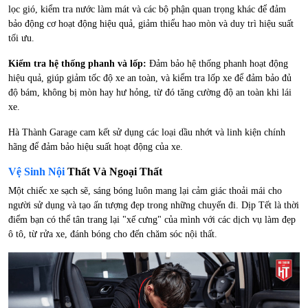
lọc gió, kiểm tra nước làm mát và các bộ phận quan trọng khác để đảm
bảo động cơ hoạt động hiệu quả, giảm thiểu hao mòn và duy trì hiệu suất
tối ưu.
Kiểm tra hệ thống phanh và lốp:
Đảm bảo hệ thống phanh hoạt động
hiệu quả, giúp giảm tốc độ xe an toàn, và kiểm tra lốp xe để đảm bảo đủ
độ bám, không bị mòn hay hư hỏng, từ đó tăng cường độ an toàn khi lái
xe.
Hà Thành Garage cam kết sử dụng các loại dầu nhớt và linh kiện chính
hãng để đảm bảo hiệu suất hoạt động của xe.
Vệ Sinh Nội
Thất Và Ngoại Thất
Một chiếc xe sạch sẽ, sáng bóng luôn mang lại cảm giác thoải mái cho
người sử dụng và tạo ấn tượng đẹp trong những chuyến đi. Dịp Tết là thời
điểm bạn có thể tân trang lại "xế cưng" của mình với các dịch vụ làm đẹp
ô tô, từ rửa xe, đánh bóng cho đến chăm sóc nội thất.