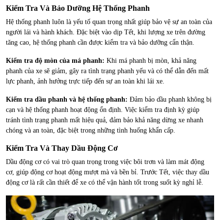
Kiểm Tra Và Bảo Dưỡng Hệ Thống Phanh
Hệ thống phanh luôn là yếu tố quan trọng nhất giúp bảo vệ sự an toàn của
người lái và hành khách. Đặc biệt vào dịp Tết, khi lượng xe trên đường
tăng cao, hệ thống phanh cần được kiểm tra và bảo dưỡng cẩn thận.
Kiểm tra độ mòn của má phanh:
Khi má phanh bị mòn, khả năng
phanh của xe sẽ giảm, gây ra tình trạng phanh yếu và có thể dẫn đến mất
lực phanh, ảnh hưởng trực tiếp đến sự an toàn khi lái xe.
Kiểm tra dầu phanh và hệ thống phanh:
Đảm bảo dầu phanh không bị
cạn và hệ thống phanh hoạt động ổn định. Việc kiểm tra định kỳ giúp
tránh tình trạng phanh mất hiệu quả, đảm bảo khả năng dừng xe nhanh
chóng và an toàn, đặc biệt trong những tình huống khẩn cấp.
Kiểm Tra Và Thay Dầu Động Cơ
Dầu động cơ có vai trò quan trọng trong việc bôi trơn và làm mát động
cơ, giúp động cơ hoạt động mượt mà và bền bỉ. Trước Tết, việc thay dầu
động cơ là rất cần thiết để xe có thể vận hành tốt trong suốt kỳ nghỉ lễ.