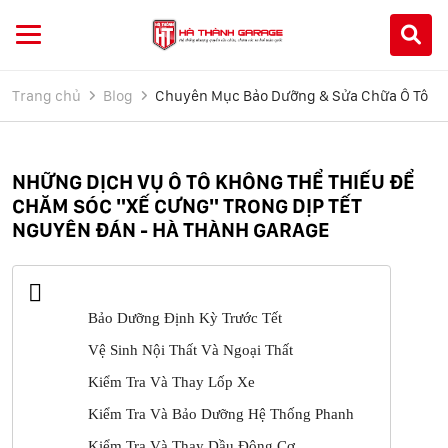
Trang chủ
Blog
Chuyên Mục Bảo Dưỡng & Sửa Chữa Ô Tô
NHỮNG DỊCH VỤ Ô TÔ KHÔNG THỂ THIẾU ĐỂ
CHĂM SÓC "XẾ CƯNG" TRONG DỊP TẾT
NGUYÊN ĐÁN - HÀ THÀNH GARAGE
Bảo Dưỡng Định Kỳ Trước Tết
Vệ Sinh Nội Thất Và Ngoại Thất
Kiểm Tra Và Thay Lốp Xe
Kiểm Tra Và Bảo Dưỡng Hệ Thống Phanh
Kiểm Tra Và Thay Dầu Động Cơ