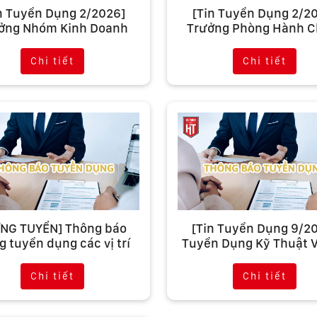
n Tuyển Dụng 2/2026]
[Tin Tuyển Dụng 2/2
ởng Nhóm Kinh Doanh
Trưởng Phòng Hành C
 Kiện Hà Thành Garage
Nhân Sự Hà Thành Ga
Chi tiết
Chi tiết
NG TUYỂN] Thông báo
[Tin Tuyển Dụng 9/2
 tuyển dụng các vị trí
Tuyển Dụng Kỹ Thuật V
tháng 8/2020
Tô Tại Hà Thành Gar
Chi tiết
Chi tiết