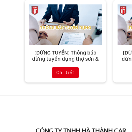
[DỪNG TUYỂN] Thông báo
[DỪ
dừng tuyển dụng thợ sơn &
dừn
thợ gò ô tô
Chi tiết
CÔNG TY TNHH HÀ THÀNH CAR