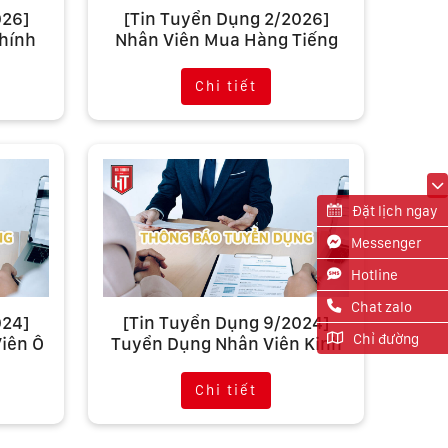
026]
[Tin Tuyển Dụng 2/2026]
hính
Nhân Viên Mua Hàng Tiếng
rage
Trung Hà Thành Garage
Chi tiết
Đặt lịch ngay
Messenger
Hotline
Chat zalo
024]
[Tin Tuyển Dụng 9/2024]
Chỉ đường
iên Ô
Tuyển Dụng Nhân Viên Kinh
age
Doanh, Trưởng Phòng KD
Chi tiết