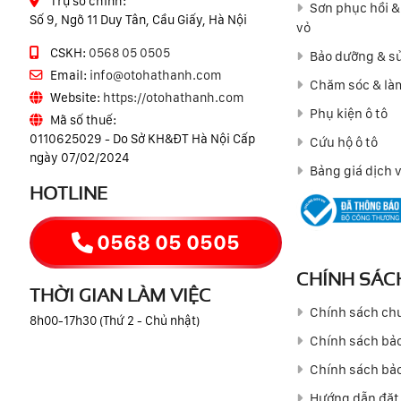
Trụ sở chính:
Sơn phục hồi &
Số 9, Ngõ 11 Duy Tân, Cầu Giấy, Hà Nội
vỏ
CSKH:
0568 05 0505
Bảo dưỡng & sử
Email:
info@otohathanh.com
Chăm sóc & làm
Website:
https://otohathanh.com
Phụ kiện ô tô
Mã số thuế:
0110625029 - Do Sở KH&ĐT Hà Nội Cấp
Cứu hộ ô tô
ngày 07/02/2024
Bảng giá dịch 
HOTLINE
0568 05 0505
CHÍNH SÁC
THỜI GIAN LÀM VIỆC
Chính sách ch
8h00-17h30 (Thứ 2 - Chủ nhật)
Chính sách bảo
Chính sách bảo
Hướng dẫn đặt 