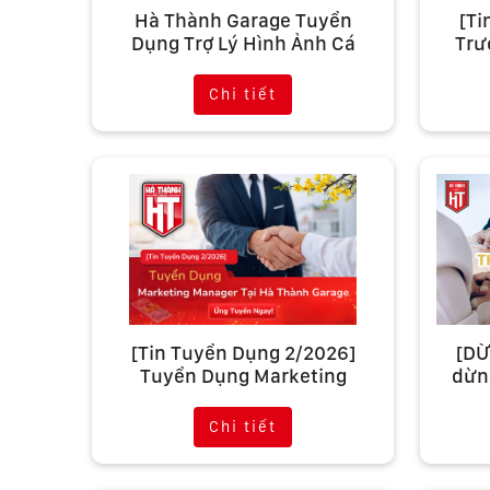
Hà Thành Garage Tuyển
[Ti
Dụng Trợ Lý Hình Ảnh Cá
Trư
Nhân (Cập nhật 2026)
Phụ
Chi tiết
[Tin Tuyển Dụng 2/2026]
[DỪ
Tuyển Dụng Marketing
dừng
Manager Tại Hà Thành
Garage
Chi tiết