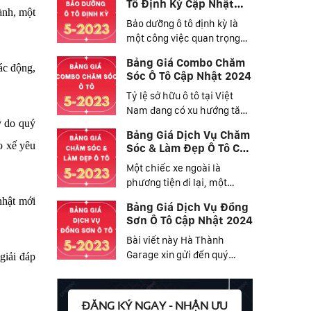
Tô Định Kỳ Cập Nhật
ành, một
2024
Bảo dưỡng ô tô định kỳ là
một công việc quan trọng
mọi chủ xe đều...
Bảng Giá Combo Chăm
ác động,
Sóc Ô Tô Cập Nhật 2024
Tỷ lệ sở hữu ô tô tại Việt
Nam đang có xu hướng tăng
ý do quý
dần và nhiều hơn...
Bảng Giá Dịch Vụ Chăm
o xế yêu
Sóc & Làm Đẹp Ô Tô Cập
Nhật 2024
Một chiếc xe ngoài là
phương tiện đi lại, một
phương tiện giúp cuộc...
nhật mới
Bảng Giá Dịch Vụ Đồng
Sơn Ô Tô Cập Nhật 2024
Bài viết này Hà Thành
Garage xin gửi đến quý
giải đáp
khách hàng bảng giá dịch
vụ...
ĐĂNG KÝ NGAY - NHẬN ƯU