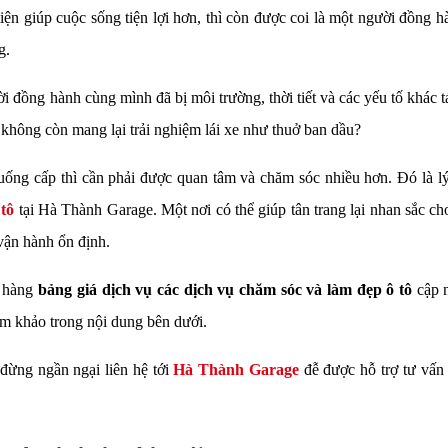
tiện giúp cuộc sống tiện lợi hơn, thì còn được coi là một người đồng h
ng.
ời đồng hành cùng mình đã bị môi trường, thời tiết và các yếu tố khác t
 không còn mang lại trải nghiệm lái xe như thuở ban dầu?
ống cấp thì cần phải được quan tâm và chăm sóc nhiều hơn. Đó là l
tô
tại Hà Thành Garage. Một nơi có thể giúp tân trang lại nhan sắc ch
 vận hành ổn định.
h hàng
bảng giá dịch vụ các dịch vụ chăm sóc và làm đẹp ô tô
cập 
am khảo trong nội dung bên dưới.
đừng ngần ngại liên hệ tới
Hà Thành Garage
đễ được hỗ trợ tư vấn 