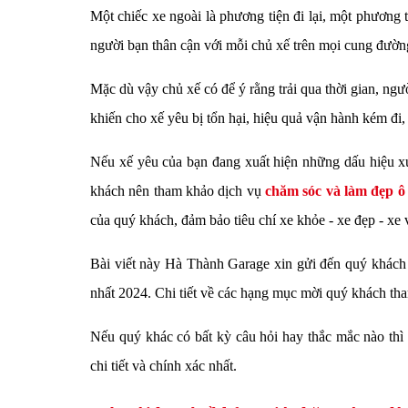
Một chiếc xe ngoài là phương tiện đi lại, một phương 
người bạn thân cận với mỗi chủ xế trên mọi cung đườ
Mặc dù vậy chủ xế có để ý rằng trải qua thời gian, ngư
khiến cho xế yêu bị tổn hại, hiệu quả vận hành kém đi,
Nếu xế yêu của bạn đang xuất hiện những dấu hiệu xu
khách nên tham khảo dịch vụ
chăm sóc và làm đẹp ô 
của quý khách, đảm bảo tiêu chí xe khỏe - xe đẹp - xe
Bài viết này Hà Thành Garage xin gửi đến quý khác
nhất 2024. Chi tiết về các hạng mục mời quý khách th
Nếu quý khác có bất kỳ câu hỏi hay thắc mắc nào thì 
chi tiết và chính xác nhất.