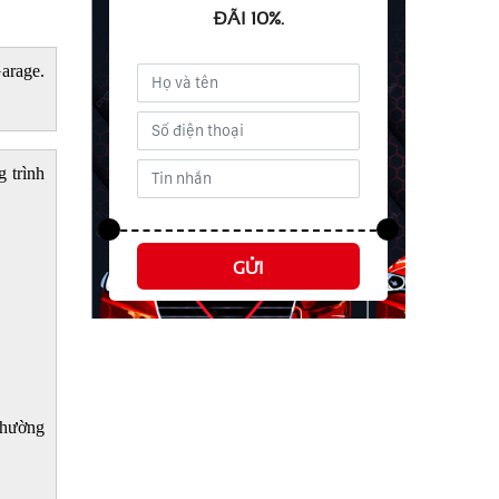
ĐÃI 10%.
arage.
 trình
GỬI
thường