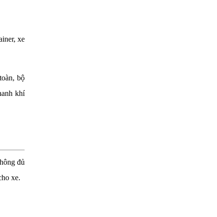
iner, xe
toàn, bộ
hanh khí
không đủ
cho xe.