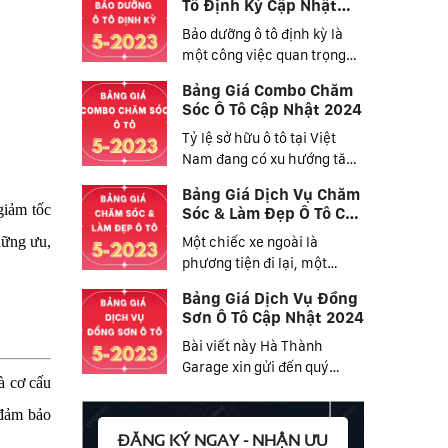
Tô Định Kỳ Cập Nhật
2024
Bảo dưỡng ô tô định kỳ là
một công việc quan trọng
mọi chủ xe đều...
Bảng Giá Combo Chăm
Sóc Ô Tô Cập Nhật 2024
Tỷ lệ sở hữu ô tô tại Việt
Nam đang có xu hướng tăng
dần và nhiều hơn...
Bảng Giá Dịch Vụ Chăm
giảm tốc
Sóc & Làm Đẹp Ô Tô Cập
Nhật 2024
hững ưu,
Một chiếc xe ngoài là
phương tiện đi lại, một
phương tiện giúp cuộc...
Bảng Giá Dịch Vụ Đồng
Sơn Ô Tô Cập Nhật 2024
Bài viết này Hà Thành
Garage xin gửi đến quý
à cơ cấu
khách hàng bảng giá dịch
vụ...
 đảm bảo
ĐĂNG KÝ NGAY - NHẬN ƯU