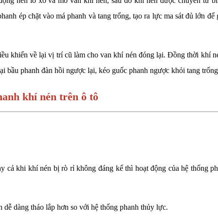
 động nén lò xo và mở van khí nén, sau đó khí nén được chuyển từ b
hanh ép chặt vào má phanh và tang trống, tạo ra lực ma sát đủ lớn để 
ều khiển về lại vị trí cũ làm cho van khí nén đóng lại. Đồng thời khí n
tại bầu phanh đàn hồi ngược lại, kéo guốc phanh ngược khỏi tang trống
anh khí nén trên ô tô
y cả khi khí nén bị rò rỉ không đáng kể thì hoạt động của hệ thống p
 dễ dàng tháo lắp hơn so với hệ thống phanh thủy lực.