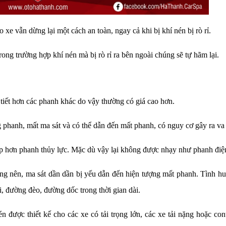
xe vẫn dừng lại một cách an toàn, ngay cả khi bị khí nén bị rò rỉ.
ong trường hợp khí nén mà bị rò rỉ ra bên ngoài chúng sẽ tự hãm lại.
 tiết hơn các phanh khác do vậy thường có giá cao hơn.
ng phanh, mất ma sát và có thể dẫn đến mất phanh, có nguy cơ gây ra v
p hơn phanh thủy lực. Mặc dù vậy lại không được nhạy như phanh điệ
nóng nên, ma sát dần dần bị yếu dẫn đến hiện tượng mất phanh. Tình h
, đường đèo, đường dốc trong thời gian dài.
 được thiết kế cho các xe có tải trọng lớn, các xe tải nặng hoặc cont