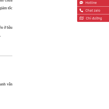
ình chứa
Hotline
giảm tốc
Chat zalo
Chỉ đường
én ở bầu
.
hanh vẫn