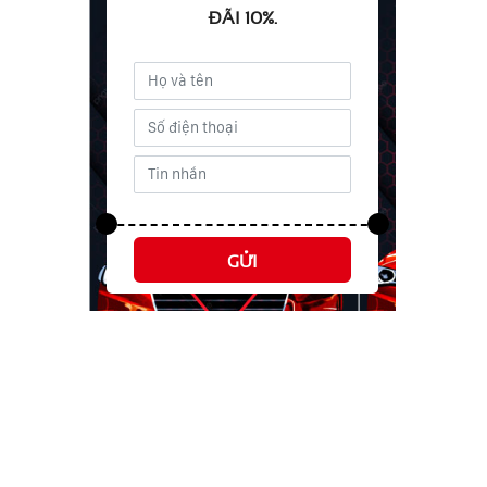
ĐÃI 10%.
GỬI