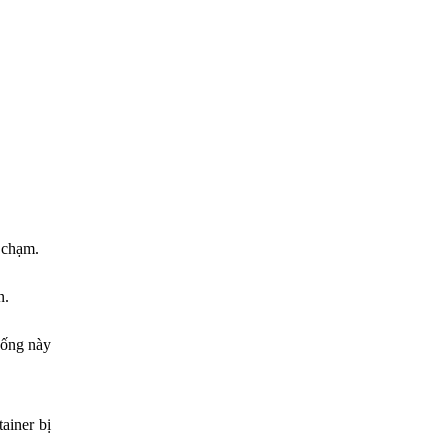
a chạm.
n.
uống này
ainer bị