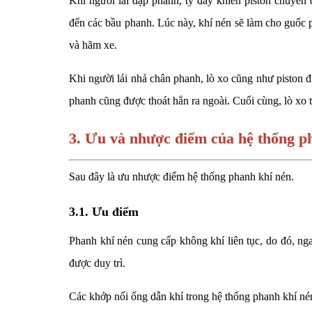
Khi người lái đạp phanh, ty đẩy khiến piston chuyển
đến các bầu phanh. Lúc này, khí nén sẽ làm cho guốc p
và hãm xe.
Khi người lái nhả chân phanh, lò xo cũng như piston đi
phanh cũng được thoát hẳn ra ngoài. Cuối cùng, lò xo 
3. Ưu và nhược điểm của hệ thống ph
Sau đây là ưu nhược điểm hệ thống phanh khí nén.
3.1. Ưu điểm
Phanh khí nén cung cấp không khí liên tục, do đó, nga
được duy trì.
Các khớp nối ống dẫn khí trong hệ thống phanh khí nén