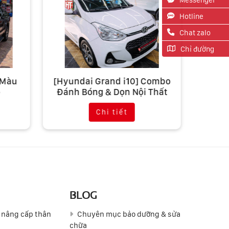
Hotline
Chat zalo
Chỉ đường
 Màu
[Hyundai Grand i10] Combo
[Hyun
o
Đánh Bóng & Dọn Nội Thất
Đen B
Tìm Lại Vẻ Đẹp Nguyên Bản
Chi tiết
BLOG
 nâng cấp thân
Chuyên mục bảo dưỡng & sửa
chữa