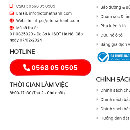
CSKH:
0568 05 0505
Bảo dưỡng & sử
Email:
info@otohathanh.com
Chăm sóc & làm
Website:
https://otohathanh.com
Phụ kiện ô tô
Mã số thuế:
0110625029 - Do Sở KH&ĐT Hà Nội Cấp
Cứu hộ ô tô
ngày 07/02/2024
Bảng giá dịch 
HOTLINE
0568 05 0505
CHÍNH SÁC
THỜI GIAN LÀM VIỆC
Chính sách ch
8h00-17h30 (Thứ 2 - Chủ nhật)
Chính sách bảo
Chính sách bảo
Hướng dẫn đặt 