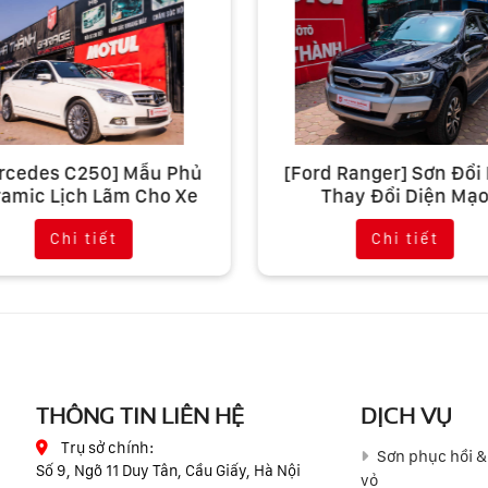
rcedes C250] Mẫu Phủ
[Ford Ranger] Sơn Đổi
amic Lịch Lãm Cho Xe
Thay Đổi Diện Mạ
Đức
Chi tiết
Chi tiết
THÔNG TIN LIÊN HỆ
DỊCH VỤ
Trụ sở chính:
Sơn phục hồi &
Số 9, Ngõ 11 Duy Tân, Cầu Giấy, Hà Nội
vỏ