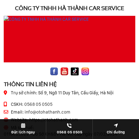
CÔNG TY TNHH HÀ THÀNH CAR SERVICE
THÔNG TIN LIÊN HỆ
Trụ sở chính:
Số 9, Ngõ 11 Duy Tân, Cầu Giấy, Hà Nội
CSKH:
0568 05 0505
Email:
info@otohathanh.com
Website:
https://otohathanh.com
Mã số thuế:
Đặt lịch ngay
0568 05 0505
Chỉ đường
0110625029 - Do Sở KH&ĐT Hà Nội Cấp ngày 07/02/2024