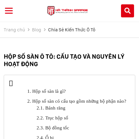
Trang chủ
Blog
Chia Sẻ Kiến Thức Ô Tô
HỘP SỐ SÀN Ô TÔ: CẤU TẠO VÀ NGUYÊN LÝ
HOẠT ĐỘNG
1. Hộp số sàn là gì?
2. Hộp số sàn có cấu tạo gồm những bộ phận nào?
2.1. Bánh răng
2.2. Trục hộp số
2.3. Bộ đồng tốc
2.4. Ổ bi