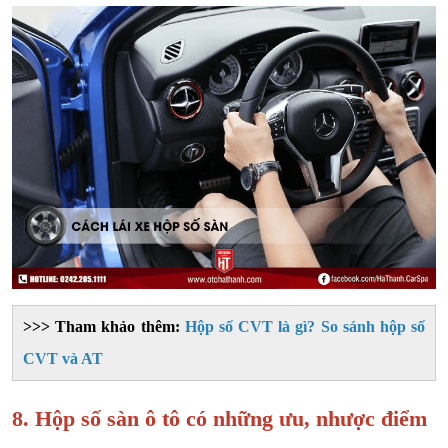
>>> Tham khảo thêm:
Hộp số CVT là gì? So sánh hộp số
CVT và AT
8. Hộp số sàn ô tô có những ưu, nhược điểm