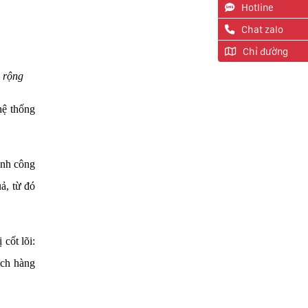
Hotline
Chat zalo
Chỉ đường
 rộng
hệ thống
ành công
ả, từ đó
cốt lõi:
ách hàng