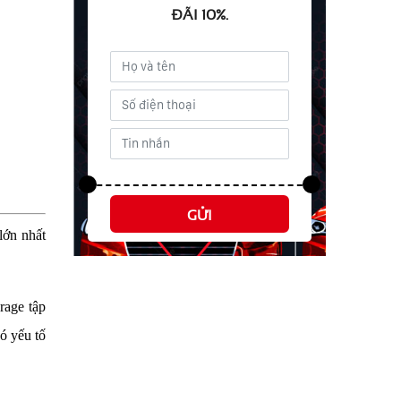
ĐÃI 10%.
GỬI
lớn nhất
rage tập
đó yếu tố