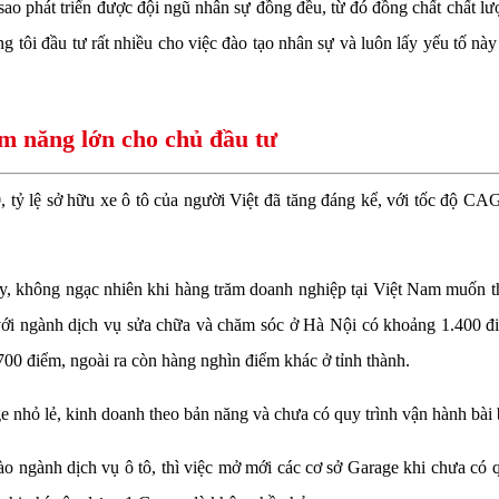
sao phát triển được đội ngũ nhân sự đồng đều, từ đó đồng chất chất lư
 tôi đầu tư rất nhiều cho việc đào tạo nhân sự và luôn lấy yếu tố này 
m năng lớn cho chủ đầu tư
 tỷ lệ sở hữu xe ô tô của người Việt đã tăng đáng kể, với tốc độ CAG
ậy, không ngạc nhiên khi hàng trăm doanh nghiệp tại Việt Nam muốn t
với ngành dịch vụ sửa chữa và chăm sóc ở Hà Nội có khoảng 1.400 đ
00 điểm, ngoài ra còn hàng nghìn điểm khác ở tỉnh thành.
ge nhỏ lẻ, kinh doanh theo bản năng và chưa có quy trình vận hành bài 
 ngành dịch vụ ô tô, thì việc mở mới các cơ sở Garage khi chưa có q