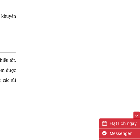
a khuyến
iệu tốt,
iệm được
 các rủi
Đặt lịch ngay
Messenger