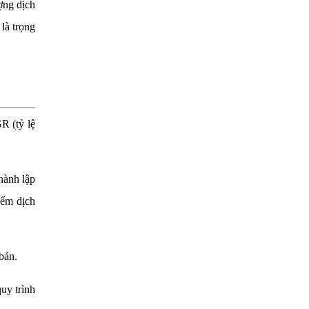
ợng dịch
là trọng
R (tỷ lệ
hành lập
iểm dịch
bản.
uy trình