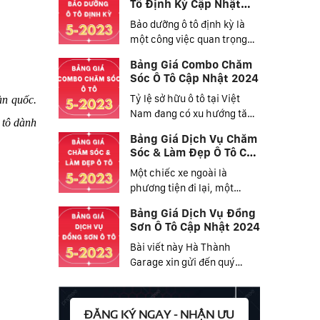
Tô Định Kỳ Cập Nhật
2024
Bảo dưỡng ô tô định kỳ là
một công việc quan trọng
mọi chủ xe đều...
Bảng Giá Combo Chăm
Sóc Ô Tô Cập Nhật 2024
Tỷ lệ sở hữu ô tô tại Việt
àn quốc.
Nam đang có xu hướng tăng
 tô dành
dần và nhiều hơn...
Bảng Giá Dịch Vụ Chăm
Sóc & Làm Đẹp Ô Tô Cập
Nhật 2024
Một chiếc xe ngoài là
phương tiện đi lại, một
phương tiện giúp cuộc...
Bảng Giá Dịch Vụ Đồng
Sơn Ô Tô Cập Nhật 2024
Bài viết này Hà Thành
Garage xin gửi đến quý
khách hàng bảng giá dịch
vụ...
ĐĂNG KÝ NGAY - NHẬN ƯU