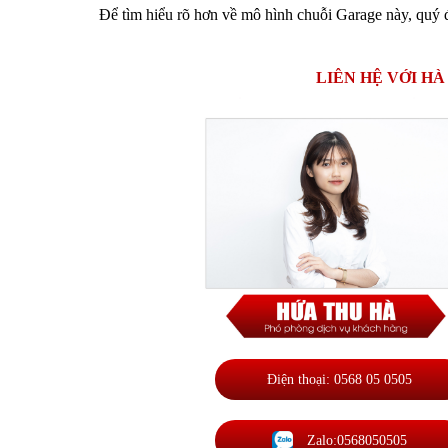
Để tìm hiểu rõ hơn về mô hình chuỗi Garage này, quý đối
LIÊN HỆ VỚI H
Điện thoại: 0568 05 0505
Zalo:0568050505