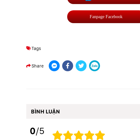
Fanpage Facebook
Tags
Share
BÌNH LUẬN
0
/5