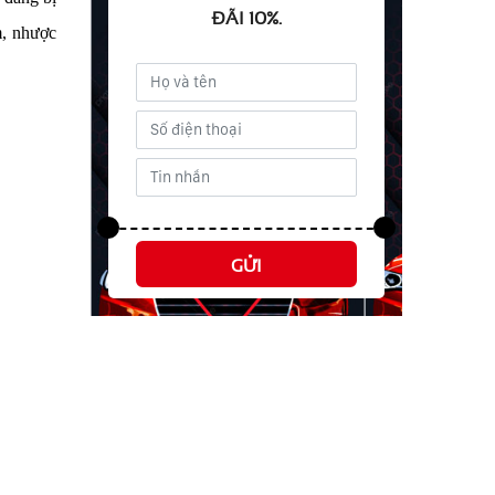
ĐÃI 10%.
m, nhược
GỬI