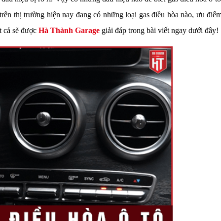
trên thị trường hiện nay đang có những loại gas điều hòa nào, ưu điể
ất cả sẽ được
Hà Thành Garage
giải đáp trong bài viết ngay dưới đây!