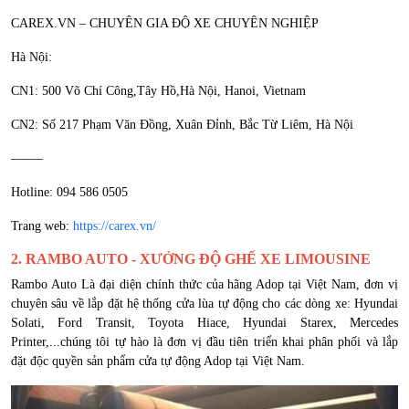
CAREX.VN – CHUYÊN GIA ĐỘ XE CHUYÊN NGHIỆP
Hà Nội:
CN1: 500 Võ Chí Công,Tây Hồ,Hà Nội, Hanoi, Vietnam
CN2: Số 217 Phạm Văn Đồng, Xuân Đỉnh, Bắc Từ Liêm, Hà Nội
——–
Hotline: 094 586 0505
Trang web:
https://carex.vn/
2. RAMBO AUTO - XƯỞNG ĐỘ GHẾ XE LIMOUSINE
Rambo Auto Là đại diện chính thức của hãng Adop tại Việt Nam, đơn vị
chuyên sâu về lắp đặt hệ thống cửa lùa tự động cho các dòng xe: Hyundai
Solati, Ford Transit, Toyota Hiace, Hyundai Starex, Mercedes
Printer,...chúng tôi tự hào là đơn vị đầu tiên triển khai phân phối và lắp
đặt độc quyền sản phẩm cửa tự động Adop tại Việt Nam.