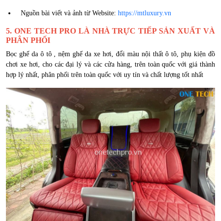
Nguồn bài viết và ảnh từ Website:
https://mtluxury.vn
5. ONE TECH PRO LÀ NHÀ TRỰC TIẾP SẢN XUẤT VÀ
PHÂN PHỐI
Bọc ghế da ô tô , nệm ghế da xe hơi, đổi màu nội thất ô tô, phụ kiện đồ
chơi xe hơi, cho các đại lý và các cửa hàng, trên toàn quốc với giá thành
hợp lý nhất, phân phối trên toàn quốc với uy tín và chất lượng tốt nhất