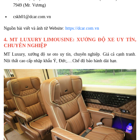
7949 (Mr. Vương)
cskh01@dcar.com.vn
Nguồn bài viết và ảnh từ Website:
https://dcar.com.vn
4. MT LUXURY LIMOUSINE: XƯỞNG ĐỘ XE UY TÍN,
CHUYÊN NGHIỆP
MT Luxury, xưởng độ xe oto uy tín, chuyên nghiệp. Giá cả cạnh tranh.
Nội thất cao cấp nhập khẩu Ý, Đức,....Chế độ bảo hành dài hạn.