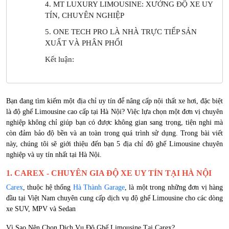
4. MT LUXURY LIMOUSINE: XƯỞNG ĐỘ XE UY
TÍN, CHUYÊN NGHIỆP
5. ONE TECH PRO LÀ NHÀ TRỰC TIẾP SẢN
XUẤT VÀ PHÂN PHỐI
Kết luận:
Bạn đang tìm kiếm một địa chỉ uy tín để nâng cấp nội thất xe hơi, đặc biệt
là độ ghế Limousine cao cấp tại Hà Nội? Việc lựa chọn một đơn vị chuyên
nghiệp không chỉ giúp bạn có được không gian sang trọng, tiện nghi mà
còn đảm bảo độ bền và an toàn trong quá trình sử dụng. Trong bài viết
này, chúng tôi sẽ giới thiệu đến bạn 5 địa chỉ độ ghế Limousine chuyên
nghiệp và uy tín nhất tại Hà Nội.
1. CAREX - CHUYÊN GIA ĐỘ XE UY TÍN TẠI HÀ NỘI
Carex
, thuộc hệ thống
Hà Thành Garage
, là một trong những đơn vị hàng
đầu tại Việt Nam chuyên cung cấp dịch vụ độ ghế Limousine cho các dòng
xe SUV, MPV và Sedan
Vì Sao Nên Chọn Dịch Vụ Độ Ghế Limousine Tại Carex?