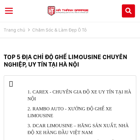
Trang chủ
Chăm Sóc & Làm Đẹp Ô Tô
TOP 5 ĐỊA CHỈ ĐỘ GHẾ LIMOUSINE CHUYÊN
NGHIỆP, UY TÍN TẠI HÀ NỘI
1. CAREX - CHUYÊN GIA ĐỘ XE UY TÍN TẠI HÀ
NỘI
2. RAMBO AUTO - XƯỞNG ĐỘ GHẾ XE
LIMOUSINE
3. DCAR LIMOUSINE – HÃNG SẢN XUẤT, NHÀ
ĐỘ XE HÀNG ĐẦU VIỆT NAM