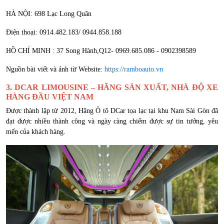
HÀ NỘI: 698 Lạc Long Quân
Điện thoại: 0914.482.183/ 0944.858.188
HỒ CHÍ MINH : 37 Song Hành,Q12- 0969.685.086 - 0902398589
Nguồn bài viết và ảnh từ Website:
https://ramboauto.vn
3. DCAR LIMOUSINE – HÃNG SẢN XUẤT, NHÀ ĐỘ XE
HÀNG ĐẦU VIỆT NAM
Được thành lập từ 2012, Hãng Ô tô DCar tọa lạc tại khu Nam Sài Gòn đã
đạt được nhiều thành công và ngày càng chiếm được sự tin tưởng, yêu
mến của khách hàng.