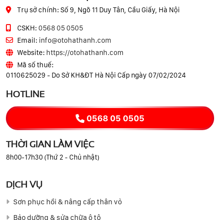
Trụ sở chính:
Số 9, Ngõ 11 Duy Tân, Cầu Giấy, Hà Nội
CSKH:
0568 05 0505
Email:
info@otohathanh.com
Website:
https://otohathanh.com
Mã số thuế:
0110625029 - Do Sở KH&ĐT Hà Nội Cấp ngày 07/02/2024
HOTLINE
0568 05 0505
THỜI GIAN LÀM VIỆC
8h00-17h30 (Thứ 2 - Chủ nhật)
DỊCH VỤ
Sơn phục hồi & nâng cấp thân vỏ
Bảo dưỡng & sửa chữa ô tô