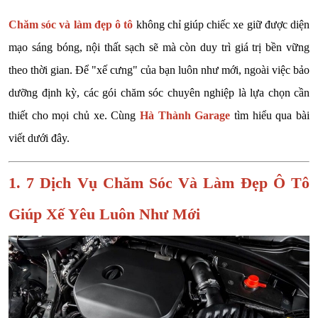
Chăm sóc và làm đẹp ô tô
không chỉ giúp chiếc xe giữ được diện
mạo sáng bóng, nội thất sạch sẽ mà còn duy trì giá trị bền vững
theo thời gian. Để "xế cưng" của bạn luôn như mới, ngoài việc bảo
dưỡng định kỳ, các gói chăm sóc chuyên nghiệp là lựa chọn cần
thiết cho mọi chủ xe. Cùng
Hà Thành Garage
tìm hiểu qua bài
viết dưới đây.
1. 7 Dịch Vụ Chăm Sóc Và Làm Đẹp Ô Tô
Giúp Xế Yêu Luôn Như Mới