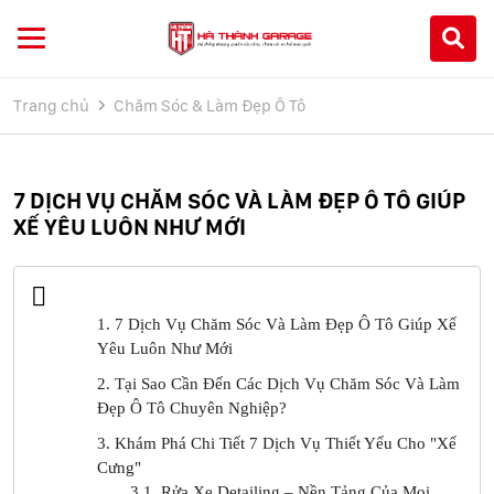
Trang chủ
Chăm Sóc & Làm Đẹp Ô Tô
7 DỊCH VỤ CHĂM SÓC VÀ LÀM ĐẸP Ô TÔ GIÚP
XẾ YÊU LUÔN NHƯ MỚI
1. 7 Dịch Vụ Chăm Sóc Và Làm Đẹp Ô Tô Giúp Xế
Yêu Luôn Như Mới
2. Tại Sao Cần Đến Các Dịch Vụ Chăm Sóc Và Làm
Đẹp Ô Tô Chuyên Nghiệp?
3. Khám Phá Chi Tiết 7 Dịch Vụ Thiết Yếu Cho "Xế
Cưng"
3.1. Rửa Xe Detailing – Nền Tảng Của Mọi