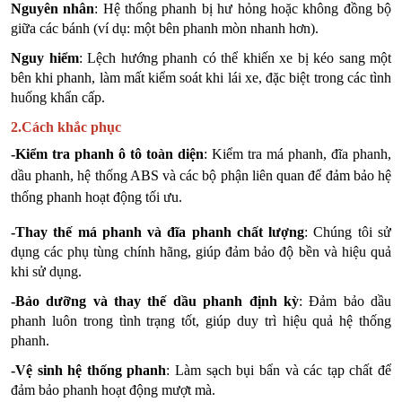
Nguyên nhân
: Hệ thống phanh bị hư hỏng hoặc không đồng bộ
giữa các bánh (ví dụ: một bên phanh mòn nhanh hơn).
Nguy hiểm
: Lệch hướng phanh có thể khiến xe bị kéo sang một
bên khi phanh, làm mất kiểm soát khi lái xe, đặc biệt trong các tình
huống khẩn cấp.
2.Cách khắc phục
-Kiểm tra phanh ô tô toàn diện
: Kiểm tra má phanh, đĩa phanh,
dầu phanh, hệ thống ABS và các bộ phận liên quan để đảm bảo hệ
thống phanh hoạt động tối ưu.
-Thay thế má phanh và đĩa phanh chất lượng
: Chúng tôi sử
dụng các phụ tùng chính hãng, giúp đảm bảo độ bền và hiệu quả
khi sử dụng.
-Bảo dưỡng và thay thế dầu phanh định kỳ
: Đảm bảo dầu
phanh luôn trong tình trạng tốt, giúp duy trì hiệu quả hệ thống
phanh.
-Vệ sinh hệ thống phanh
: Làm sạch bụi bẩn và các tạp chất để
đảm bảo phanh hoạt động mượt mà.