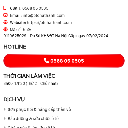
CSKH:
0568 05 0505
Email:
info@otohathanh.com
Website:
https://otohathanh.com
Mã số thuế:
0110625029 - Do Sở KH&ĐT Hà Nội Cấp ngày 07/02/2024
HOTLINE
0568 05 0505
THỜI GIAN LÀM VIỆC
8h00-17h30 (Thứ 2 - Chủ nhật)
DỊCH VỤ
Sơn phục hồi & nâng cấp thân vỏ
Bảo dưỡng & sửa chữa ô tô
Chăm sóc & làm đẹp ô tô