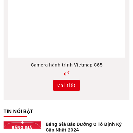
era hành trình Vietmap C65
Cam
đ
0
Chi tiết
TIN NỔI BẬT
Bảng Giá Bảo Dưỡng Ô Tô Định Kỳ
Cập Nhật 2024