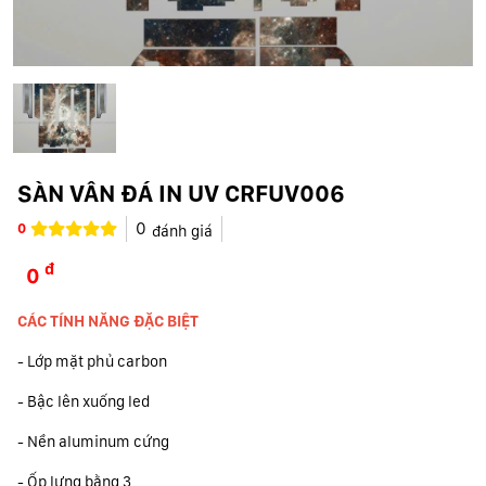
SÀN VÂN ĐÁ IN UV CRFUV006
0
0
đánh giá
đ
0
CÁC TÍNH NĂNG ĐẶC BIỆT
- Lớp mặt phủ carbon
- Bậc lên xuống led
- Nền aluminum cứng
- Ốp lưng bằng 3