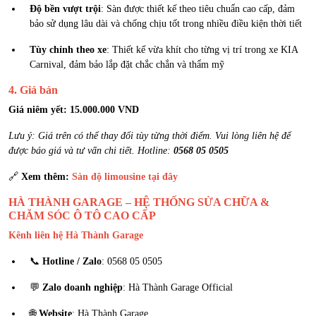
Độ bền vượt trội
: Sàn được thiết kế theo tiêu chuẩn cao cấp, đảm
bảo sử dụng lâu dài và chống chịu tốt trong nhiều điều kiện thời tiết
Tùy chỉnh theo xe
: Thiết kế vừa khít cho từng vị trí trong xe KIA
Carnival, đảm bảo lắp đặt chắc chắn và thẩm mỹ
4. Giá bán
Giá niêm yết: 15.000.000 VND
Lưu ý: Giá trên có thể thay đổi tùy từng thời điểm. Vui lòng liên hệ để
được báo giá và tư vấn chi tiết. Hotline:
0568 05 0505
🔗
Xem thêm:
Sàn độ limousine tại đây
HÀ THÀNH GARAGE – HỆ THỐNG SỬA CHỮA &
CHĂM SÓC Ô TÔ CAO CẤP
Kênh liên hệ Hà Thành Garage
📞
Hotline / Zalo
: 0568 05 0505
💬
Zalo doanh nghiệp
: Hà Thành Garage Official
🌐
Website
: Hà Thành Garage