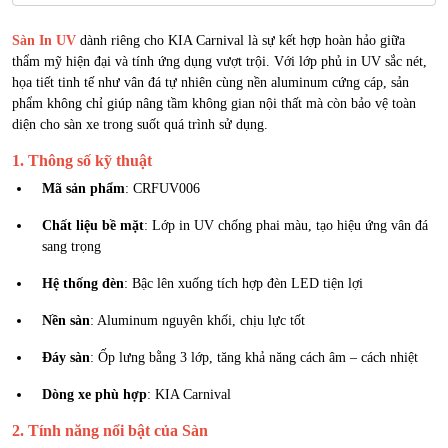
Sàn In UV
dành riêng cho KIA Carnival là sự kết hợp hoàn hảo giữa
thẩm mỹ hiện đại và tính ứng dụng vượt trội. Với lớp phủ in UV sắc nét,
họa tiết tinh tế như vân đá tự nhiên cùng nền aluminum cứng cáp, sản
phẩm không chỉ giúp nâng tầm không gian nội thất mà còn bảo vệ toàn
diện cho sàn xe trong suốt quá trình sử dụng.
1. Thông số kỹ thuật
Mã sản phẩm
: CRFUV006
Chất liệu bề mặt
: Lớp in UV chống phai màu, tạo hiệu ứng vân đá
sang trọng
Hệ thống đèn
: Bậc lên xuống tích hợp đèn LED tiện lợi
Nền sàn
: Aluminum nguyên khối, chịu lực tốt
Đáy sàn
: Ốp lưng bằng 3 lớp, tăng khả năng cách âm – cách nhiệt
Dòng xe phù hợp
: KIA Carnival
2. Tính năng nổi bật của Sàn