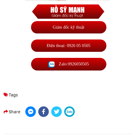
Giám đốc kỹ thuật
Điện thoại: 0926 05 0505
Zalo:0926050505
Tags
Share