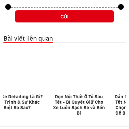
GỬI
Bài viết liên quan
Dọn Nội Thất Ô Tô Sau
Dán PPF Cho Xế Yêu Dịp
Tết - Bí Quyết Giữ Cho
Tết Nguyên Đán 2025 -
Xe Luôn Sạch Sẽ và Bền
Chọn Hà Thành Garage
Bỉ
Để Bảo Vệ Xế Cưng Của
Bạn