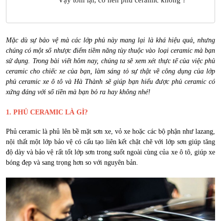
Mặc dù sự bảo vệ mà các lớp phủ này mang lại là khá hiệu quả, nhưng
chúng có một số nhược điểm tiềm năng tùy thuộc vào loại ceramic mà bạn
sử dụng. Trong bài viết hôm nay, chúng ta sẽ xem xét thực tế của việc phủ
ceramic cho chiếc xe của bạn, làm sáng tỏ sự thật về công dụng của lớp
phủ ceramic xe ô tô và Hà Thành sẽ giúp bạn hiểu được phủ ceramic có
xứng đáng với số tiền mà bạn bỏ ra hay không nhé!
1. PHỦ CERAMIC LÀ GÌ?
Phủ ceramic là phủ lên bề mặt sơn xe, vỏ xe hoặc các bộ phận như lazang,
nội thất một lớp bảo vệ có cấu tạo liên kết chặt chẽ với lớp sơn giúp tăng
độ dày và bảo vệ rất tốt lớp sơn trong suốt ngoài cùng của xe ô tô, giúp xe
bóng đẹp và sang trọng hơn so với nguyên bản.