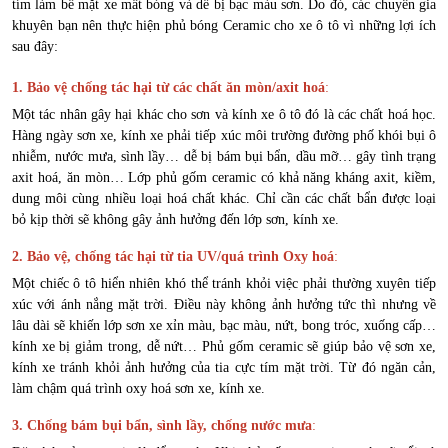
tím làm bề mặt xe mất bóng và dễ bị bạc màu sơn. Do đó, các chuyên gia
khuyên bạn nên thực hiện phủ bóng Ceramic cho xe ô tô vì những lợi ích
sau đây:
1. Bảo vệ chống tác hại từ các chất ăn mòn/axit hoá
:
Một tác nhân gây hại khác cho sơn và kính xe ô tô đó là các chất hoá học.
Hàng ngày sơn xe, kính xe phải tiếp xúc môi trường đường phố khói bụi ô
nhiễm, nước mưa, sình lầy… dễ bị bám bụi bẩn, dầu mỡ… gây tình trạng
axit hoá, ăn mòn… Lớp phủ gốm ceramic có khả năng kháng axit, kiềm,
dung môi cùng nhiều loại hoá chất khác. Chỉ cần các chất bẩn được loại
bỏ kịp thời sẽ không gây ảnh hưởng đến lớp sơn, kính xe.
2. Bảo vệ, chống tác hại từ tia UV/quá trình Oxy hoá
:
Một chiếc ô tô hiển nhiên khó thể tránh khỏi việc phải thường xuyên tiếp
xúc với ánh nắng mặt trời. Điều này không ảnh hưởng tức thì nhưng về
lâu dài sẽ khiến lớp sơn xe xỉn màu, bạc màu, nứt, bong tróc, xuống cấp…
kính xe bị giảm trong, dễ nứt… Phủ gốm ceramic sẽ giúp bảo vệ sơn xe,
kính xe tránh khỏi ảnh hưởng của tia cực tím mặt trời. Từ đó ngăn cản,
làm chậm quá trình oxy hoá sơn xe, kính xe.
3. Chống bám bụi bẩn, sình lầy, chống nước mưa
: