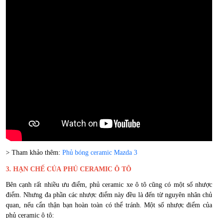
> Tham khảo thêm:
Phủ bóng ceramic Mazda 3
3. HẠN CHẾ CỦA PHỦ CERAMIC Ô TÔ
Bên cạnh rất nhiều ưu điểm, phủ ceramic xe ô tô cũng có một số nhược
điểm. Nhưng đa phần các nhược điểm này đều là đến từ nguyên nhân chủ
quan, nếu cẩn thận bạn hoàn toàn có thể tránh. Một số nhược điểm của
phủ ceramic ô tô: