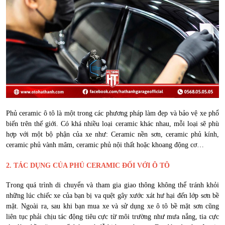
Phủ ceramic ô tô là một trong các phương pháp làm đẹp và bảo vệ xe phổ
biến trên thế giới. Có khá nhiều loại ceramic khác nhau, mỗi loại sẽ phù
hợp với một bộ phận của xe như: Ceramic nền sơn, ceramic phủ kính,
ceramic phủ vành mâm, ceramic phủ nội thất hoặc khoang động cơ…
2. TÁC DỤNG CỦA PHỦ CERAMIC ĐỐI VỚI Ô TÔ
Trong quá trình di chuyển và tham gia giao thông không thể tránh khỏi
những lúc chiếc xe của bạn bị va quệt gây xước xát hư hại đến lớp sơn bề
mặt. Ngoài ra, sau khi bạn mua xe và sử dụng xe ô tô bề mặt sơn cũng
liên tục phải chịu tác động tiêu cực từ môi trường như mưa nắng, tia cực