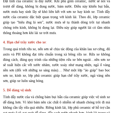
Đặt tính của ceramic là đẩy nước. Khi phủ gốm ceramic, nước sẽ nổi và
trượt dễ dàng, không bị đọng nước, bám nước. Điều này khiến bụi bẩn,
nước mưa hay sình lầy sẽ khó liên kết với sơn xe hay kính xe. Tính đẩy
nước của ceramic đặc biệt quan trọng với kính lái. Theo đó, lớp ceramic
giúp tạo “hiệu ứng lá sen”, nước mưa sẽ tụ thành dòng trôi tụt nhanh
chóng trên kính, không bị đọng lại. Điều này giúp người lái có tầm nhìn
thông thoáng hơn khi lái xe trời mưa.
4. Hạn chế trầy xước cho xe
:
Trong quá trình rửa xe, nến sơn sẽ chịu tác động của khăn lau xơ cứng, độ
axits và PH không đạt tiêu chuẩn trong xà bông rửa xe. Rửa xe không
đúng cách, đúng quy trình của những tiệm rửa xe bên ngoài…nền sơn xe
sẽ xuất hiện cấc vết xước nhăm, xước xoáy như mạng nhện, ngả ố vàng
nền sơn (đối với những xe sáng màu)… Như một lớp “áo giáp” bao bọc
sơn xe, kính xe, lớp phủ ceramic giúp hạn chế trầy xước, ngả vàng nền
sơn, giúp xe luôn sáng bóng.
5. Dễ dàng vệ sinh
:
Tính đẩy nước của và chống bám bụi bẩn của ceramic giúp việc vệ sinh xe
dễ dàng hơn. Vì khó bám nên các chất ô nhiễm sẽ nhanh chóng trôi đi mà
không cần tẩy rửa quá nhiều. Riêng kính lái, lớp phủ ceramic sẽ hỗ trợ cần
gạt mưa ô tô gạt quét dễ dàng, đẩy sạch nước nhanh hơn, kính lái trong và