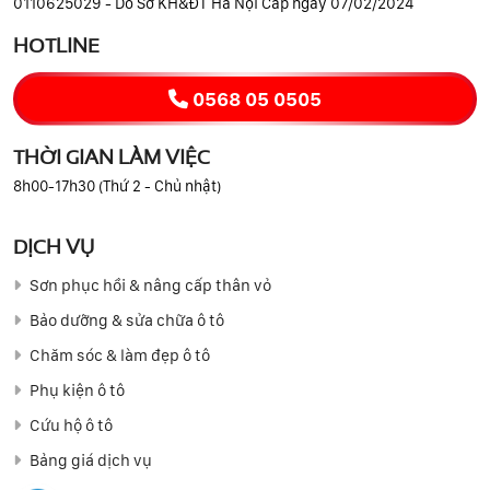
0110625029 - Do Sở KH&ĐT Hà Nội Cấp ngày 07/02/2024
HOTLINE
0568 05 0505
THỜI GIAN LÀM VIỆC
8h00-17h30 (Thứ 2 - Chủ nhật)
DỊCH VỤ
Sơn phục hồi & nâng cấp thân vỏ
Bảo dưỡng & sửa chữa ô tô
Chăm sóc & làm đẹp ô tô
Phụ kiện ô tô
Cứu hộ ô tô
Bảng giá dịch vụ