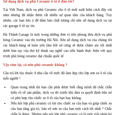
Sử dụng dịch vụ phủ Ceramic ô tô ở đâu tốt?
Tại Việt Nam, dịch vụ phủ Ceramic cho ô tô mới xuất hiện cách đây vài
năm nhưng đã nhận được rất nhiều sự quan tâm của khách hàng. Tuy
nhiên, các bạn lưu ý để đảm bảo chất lượng chỉ nên sử dụng dịch vụ tại
các garage ô tô uy tín.
Hà Thành Garage là một trong những đơn vị tiên phong đưa dịch vụ phủ
bóng Ceramic vào thị trường Hà Nội. Khi sử dụng dịch vụ của chúng tôi
các khách hàng sẽ luôn yên tâm bởi xế cưng sẽ được chăm sóc tốt nhất
dưới bàn tay của thợ kỹ thuật tay nghề cao tiến hành thực hiện với
quy
trình phủ bóng ceramic
đạt chuẩn quốc tế.
Vậy tóm lại, có nên phủ ceramic không ?
Câu trả lời tùy thuộc ở nhu cầu về mức độ làm đẹp cho lớp sơn xe ô tô của
mỗi người !
Quan trọng nhất thì bạn cần phải được biết rằng mình đã chắc chắn
hiểu rõ về sản phẩm, dịch vụ đó trước khi đưa ra quyết định liệu nó
có phù hợp cho chiếc xe ô tô của bạn hay không.
Nếu hỏi lớp phủ ceramic có lợi cho chiếc xe của bạn và giúp chiếc xe
của bạn tăng giá trị, bảo vệ sơn xe của bạn một cách tốt nhất ? Chắc
chắn là đúng. Nhưng nếu nói lớp phủ ceramic có là một giải pháp kỳ