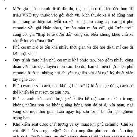
Mức giá phủ ceramic ô tô đắt đỏ, thậm chí có thể lên đến hơn 10
triệu VND tùy thuộc vào gói dịch vụ, kích thước xe ô tô cũng như
tình trạng xe hiện tại. Mỗi cơ sở, trung tâm cung cấp các gói phủ
ceramic với giá khác nhau, “muôn màu muôn vẻ”, giá “trên trời”
cũng có, giá “thấp lè tè dưới đất” cũng có. Nếu không khéo chủ xe
rất dễ lọt vào “ma trận”.
Phủ ceramic ô tô tốn khá nhiều thời gian và đòi hỏi độ tỉ mỉ cao từ
kỹ thuật viên.
Quy trình thực hiện phủ ceramic khá phức tạp, bao gồm nhiều công
đoạn với mức độ chuyên môn cao. Do đó, bạn chỉ nên thực hiện phủ
ceramic ô tô tại những nơi chuyên nghiệp với đội ngũ kỹ thuật viên
tay nghề cao.
Phủ ceramic sai cách, nếu không biết xử lý khắc phục đúng cách có
thể khiến bề mặt sơn xe xấu hơn.
Phủ ceramic kém chất lượng sẽ khiến bề mặt sơn xe kém trong,
không những sơn xe không sáng bóng hơn dễ bị ố, xỉn màu, ngã
vàng sau một thời gian. Lâu ngày lớp sơn “zin” bị tổn hại nghiêm
trọng hơn.
Khó kiểm soát được chất lượng và kỹ thuật khi phủ ceramic. Chủ xe
chỉ biết “nói sao nghe vậy”. Cơ sở, trung tâm phủ ceramic nào cũng