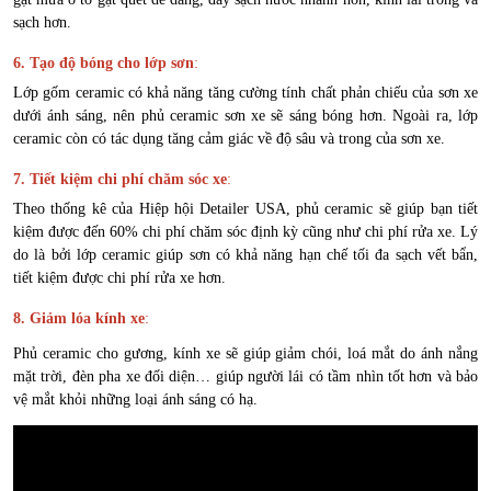
sạch hơn.
6. Tạo độ bóng cho lớp sơn
:
Lớp gốm ceramic có khả năng tăng cường tính chất phản chiếu của sơn xe
dưới ánh sáng, nên phủ ceramic sơn xe sẽ sáng bóng hơn. Ngoài ra, lớp
ceramic còn có tác dụng tăng cảm giác về độ sâu và trong của sơn xe.
7. Tiết kiệm chi phí chăm sóc xe
:
Theo thống kê của Hiệp hội Detailer USA, phủ ceramic sẽ giúp bạn tiết
kiệm được đến 60% chi phí chăm sóc định kỳ cũng như chi phí rửa xe. Lý
do là bởi lớp ceramic giúp sơn có khả năng hạn chế tối đa sạch vết bẩn,
tiết kiệm được chi phí rửa xe hơn.
8. Giảm lóa kính xe
:
Phủ ceramic cho gương, kính xe sẽ giúp giảm chói, loá mắt do ánh nắng
mặt trời, đèn pha xe đối diện… giúp người lái có tầm nhìn tốt hơn và bảo
vệ mắt khỏi những loại ánh sáng có hạ.