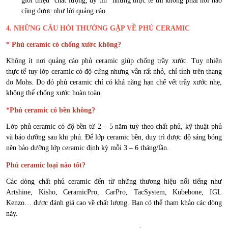
giới thiệu “chất lượng, uy tín” nhưng thực tế thì không phải nơi nào
cũng được như lời quảng cáo.
4. NHỮNG CÂU HỎI THƯỜNG GẶP VỀ PHỦ CERAMIC
* Phủ ceramic có chống xước không?
Không ít nơi quảng cáo phủ ceramic giúp chống trầy xước. Tuy nhiên
thực tế tuy lớp ceramic có độ cứng nhưng vẫn rất nhỏ, chỉ tính trên thang
đo Mohs. Do đó phủ ceramic chỉ có khả năng hạn chế vết trầy xước nhẹ,
không thể chống xước hoàn toàn.
*Phủ ceramic có bền không?
Lớp phủ ceramic có độ bền từ 2 – 5 năm tuỳ theo chất phủ, kỹ thuật phủ
và bảo dưỡng sau khi phủ. Để lớp ceramic bền, duy trì được độ sáng bóng
nên bảo dưỡng lớp ceramic định kỳ mỗi 3 – 6 tháng/lần.
Phủ ceramic loại nào tốt?
Các dòng chất phủ ceramic đến từ những thương hiệu nổi tiếng như
Artshine, Kisho, CeramicPro, CarPro, TacSystem, Kubebone, IGL
Kenzo… được đánh giá cao về chất lượng. Bạn có thể tham khảo các dòng
này.