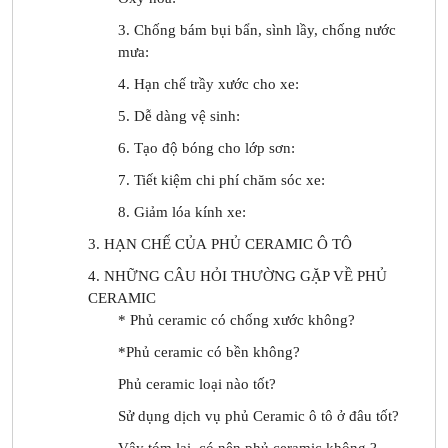
3. Chống bám bụi bẩn, sình lầy, chống nước
mưa:
4. Hạn chế trầy xước cho xe:
5. Dễ dàng vệ sinh:
6. Tạo độ bóng cho lớp sơn:
7. Tiết kiệm chi phí chăm sóc xe:
8. Giảm lóa kính xe:
3. HẠN CHẾ CỦA PHỦ CERAMIC Ô TÔ
4. NHỮNG CÂU HỎI THƯỜNG GẶP VỀ PHỦ
CERAMIC
* Phủ ceramic có chống xước không?
*Phủ ceramic có bền không?
Phủ ceramic loại nào tốt?
Sử dụng dịch vụ phủ Ceramic ô tô ở đâu tốt?
Vậy tóm lại, có nên phủ ceramic không ?