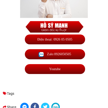
Điện thoại: 0926 05 0505
Zalo:0926050505
Youtube
Tags
Share