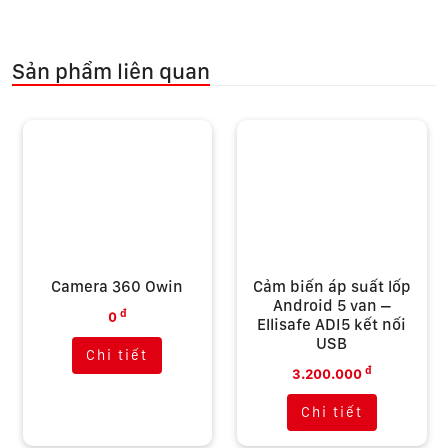
Sản phẩm liên quan
Cảm biến áp suất lốp
Màn hình ô tô thông
Android 5 van –
minh GOTECH GT10
Ellisafe ADI5 kết nối
PRO
USB
đ
0
đ
3.200.000
Chi tiết
Chi tiết