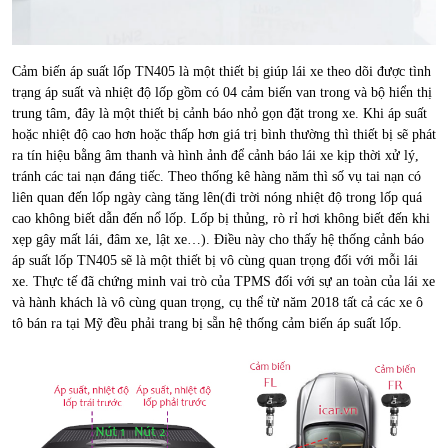
Cảm biến áp suất lốp TN405 là một thiết bị giúp lái xe theo dõi được tình
trạng áp suất và nhiệt độ lốp gồm có 04 cảm biến van trong và bộ hiển thị
trung tâm, đây là một thiết bị cảnh báo nhỏ gọn đặt trong xe. Khi áp suất
hoặc nhiệt độ cao hơn hoặc thấp hơn giá trị bình thường thì thiết bị sẽ phát
ra tín hiệu bằng âm thanh và hình ảnh để cảnh báo lái xe kịp thời xử lý,
tránh các tai nạn đáng tiếc. Theo thống kê hàng năm thì số vụ tai nạn có
liên quan đến lốp ngày càng tăng lên(đi trời nóng nhiệt độ trong lốp quá
cao không biết dẫn đến nổ lốp. Lốp bị thủng, rò rỉ hơi không biết đến khi
xẹp gây mất lái, đâm xe, lật xe…). Điều này cho thấy hệ thống cảnh báo
áp suất lốp TN405 sẽ là một thiết bị vô cùng quan trọng đối với mỗi lái
xe. Thực tế đã chứng minh vai trò của TPMS đối với sự an toàn của lái xe
và hành khách là vô cùng quan trọng, cụ thể từ năm 2018 tất cả các xe ô
tô bán ra tại Mỹ đều phải trang bị sẵn hệ thống cảm biến áp suất lốp.