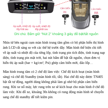
Nhìn từ bên ngoài cụm màn hình trung tâm gồm có bộ phận hiển thị hình
ảnh LCD rất sáng so với các thế hệ trước đây. Màn hình thể hiện chi tiết
về áp suất và nhiệt độ của từng lốp, tình trạng pin tích điện, tình trạng nạp
điện, tình trạng pin mặt trời, hai nút bấm để bật tắt nguồn, chọn đơn vị
hiển thị áp suất (bar = kg/cm², Psi) ghép cảm biến mới, đảo lốp…
Màn hình trung tâm có 2 chế độ làm việc: Chế độ kích hoạt (màn hình
sáng) và chế độ Standby (màn hình tối, tắt). Hai chế độ này được TN405
bật tắt tự động, người dùng không phải làm gì nhờ bộ phận cảm biến
rung. Khi xe nổ máy, lực rung trên xe sẽ kích hoạt cho màn hình ở chế độ
làm việc. Khi đỗ xe, khoảng 30s không có rung động màn hình sẽ chuyển
sang chế độ standby để tiết kiệm pin.