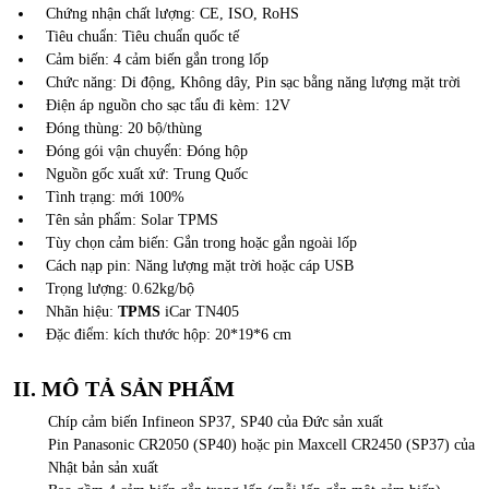
Chứng nhận chất lượng: CE, ISO, RoHS
Tiêu chuẩn: Tiêu chuẩn quốc tế
Cảm biến: 4 cảm biến gắn trong lốp
Chức năng: Di động, Không dây, Pin sạc bằng năng lượng mặt trời
Điện áp nguồn cho sạc tẩu đi kèm: 12V
Đóng thùng: 20 bộ/thùng
Đóng gói vận chuyển: Đóng hộp
Nguồn gốc xuất xứ: Trung Quốc
Tình trạng: mới 100%
Tên sản phẩm: Solar TPMS
Tùy chọn cảm biến: Gắn trong hoặc gắn ngoài lốp
Cách nạp pin: Năng lượng mặt trời hoặc cáp USB
Trọng lượng: 0.62kg/bộ
Nhãn hiệu:
TPMS
iCar TN405
Đặc điểm: kích thước hộp: 20*19*6 cm
II. MÔ TẢ SẢN PHẨM
Chíp cảm biến Infineon SP37, SP40 của Đức sản xuất
Pin Panasonic CR2050 (SP40) hoặc pin Maxcell CR2450 (SP37) của
Nhật bản sản xuất