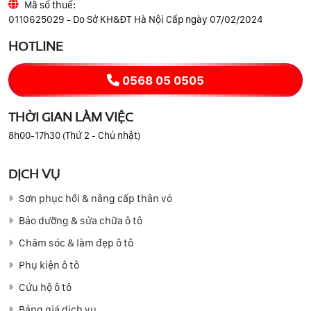
Mã số thuế:
0110625029 - Do Sở KH&ĐT Hà Nội Cấp ngày 07/02/2024
HOTLINE
0568 05 0505
THỜI GIAN LÀM VIỆC
8h00-17h30 (Thứ 2 - Chủ nhật)
DỊCH VỤ
Sơn phục hồi & nâng cấp thân vỏ
Bảo dưỡng & sửa chữa ô tô
Chăm sóc & làm đẹp ô tô
Phụ kiện ô tô
Cứu hộ ô tô
Bảng giá dịch vụ