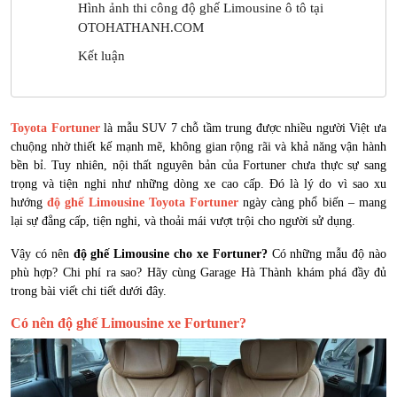
Hình ảnh thi công độ ghế Limousine ô tô tại
OTOHATHANH.COM
Kết luận
Toyota Fortuner
là mẫu SUV 7 chỗ tầm trung được nhiều người Việt ưa
chuộng nhờ thiết kế mạnh mẽ, không gian rộng rãi và khả năng vận hành
bền bỉ. Tuy nhiên, nội thất nguyên bản của Fortuner chưa thực sự sang
trọng và tiện nghi như những dòng xe cao cấp. Đó là lý do vì sao xu
hướng
độ ghế Limousine Toyota Fortuner
ngày càng phổ biến – mang
lại sự đẳng cấp, tiện nghi, và thoải mái vượt trội cho người sử dụng.
Vậy có nên
độ ghế Limousine cho xe Fortuner?
Có những mẫu độ nào
phù hợp? Chi phí ra sao? Hãy cùng Garage Hà Thành khám phá đầy đủ
trong bài viết chi tiết dưới đây.
Có nên độ ghế Limousine xe Fortuner?