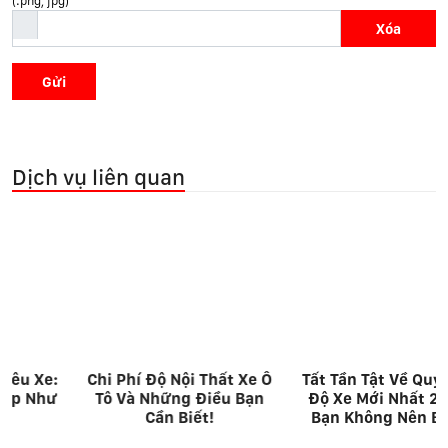
(.png, jpg)
Xóa
Gửi
Dịch vụ liên quan
Chi Phí Độ Nội Thất Xe Ô
Tất Tần Tật Về Quy Trình
Tô Và Những Điều Bạn
Độ Xe Mới Nhất 2025 –
Cần Biết!
Bạn Không Nên Bỏ Lỡ!