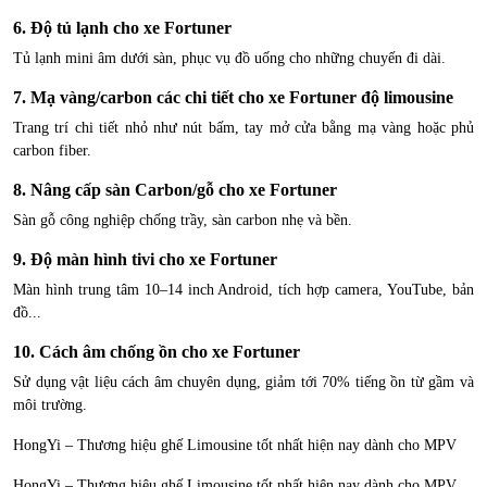
6. Độ tủ lạnh cho xe Fortuner
Tủ lạnh mini âm dưới sàn, phục vụ đồ uống cho những chuyến đi dài.
7. Mạ vàng/carbon các chi tiết cho xe Fortuner độ limousine
Trang trí chi tiết nhỏ như nút bấm, tay mở cửa bằng mạ vàng hoặc phủ
carbon fiber.
8. Nâng cấp sàn Carbon/gỗ cho xe Fortuner
Sàn gỗ công nghiệp chống trầy, sàn carbon nhẹ và bền.
9. Độ màn hình tivi cho xe Fortuner
Màn hình trung tâm 10–14 inch Android, tích hợp camera, YouTube, bản
đồ...
10. Cách âm chống ồn cho xe Fortuner
Sử dụng vật liệu cách âm chuyên dụng, giảm tới 70% tiếng ồn từ gầm và
môi trường.
HongYi – Thương hiệu ghế Limousine tốt nhất hiện nay dành cho MPV
HongYi – Thương hiệu ghế Limousine tốt nhất hiện nay dành cho MPV