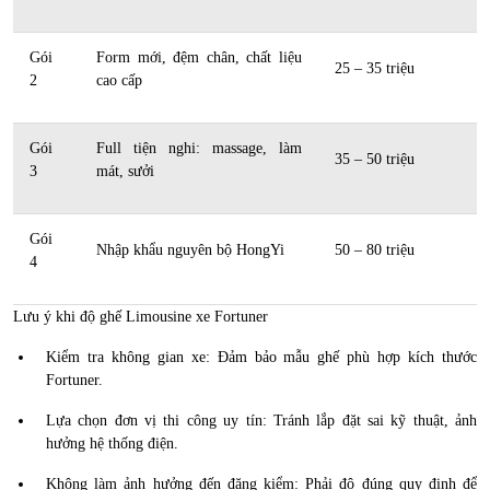
Gói
Form mới, đệm chân, chất liệu
25 – 35 triệu
2
cao cấp
Gói
Full tiện nghi: massage, làm
35 – 50 triệu
3
mát, sưởi
Gói
Nhập khẩu nguyên bộ HongYi
50 – 80 triệu
4
Lưu ý khi độ ghế Limousine xe Fortuner
Kiểm tra không gian xe: Đảm bảo mẫu ghế phù hợp kích thước
Fortuner.
Lựa chọn đơn vị thi công uy tín: Tránh lắp đặt sai kỹ thuật, ảnh
hưởng hệ thống điện.
Không làm ảnh hưởng đến đăng kiểm: Phải độ đúng quy định để