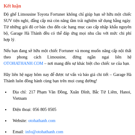
Kết luận
Độ ghế Limousine Toyota Fortuner không chỉ giúp bạn sở hữu một chiếc
SUV tiện nghi, đẳng cấp mà còn nâng tầm trải nghiệm sử dụng hằng ngày.
Từ những gói độ cơ bản cho đến các hạng mục cao cấp nhập khẩu nguyên
bộ, Garage Hà Thành đều có thể đáp ứng mọi nhu cầu với mức chi phí
hợp lý.
Nếu bạn đang sở hữu một chiếc Fortuner và mong muốn nâng cấp nội thất
theo phong cách Limousine, đừng ngần ngại liên hệ
OTOHATHANH.COM
– nơi mang đến sự khác biệt cho chiếc xe của bạn.
Hãy liên hệ ngay hôm nay để được tư vấn và báo giá chi tiết – Garage Hà
Thành luôn đồng hành cùng bạn trên mọi cung đường!
Địa chỉ: 217 Phạm Văn Đồng, Xuân Đỉnh, Bắc Từ Liêm, Hanoi,
Vietnam
Điện thoại: 056 805 0505
Website:
otohathanh.com
Email:
info@otohathanh.com