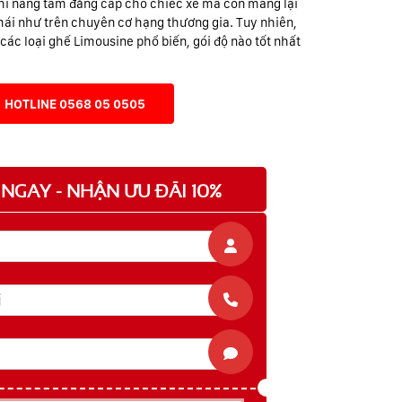
hỉ nâng tầm đẳng cấp cho chiếc xe mà còn mang lại
mái như trên chuyên cơ hạng thương gia. Tuy nhiên,
các loại ghế Limousine phổ biến, gói độ nào tốt nhất
HOTLINE 0568 05 0505
NGAY - NHẬN ƯU ĐÃI 10%