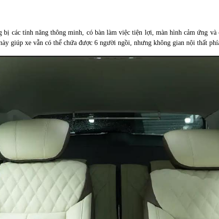
 bị các tính năng thông minh, có bàn làm việc tiện lợi, màn hình cảm ứng và 
này giúp xe vẫn có thể chứa được 6 người ngồi, nhưng không gian nội thất ph