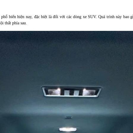
phổ biến hiện nay, đặc biệt là đối với các dòng xe SUV. Quá trình này bao g
i thất phía sau.