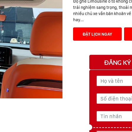
Độ ghế Limousine ô tô không c
trải nghiệm sang trọng, thoải 
nhiều chủ xe vẫn băn khoăn về 
hay...
ĐẶT LỊCH NGAY
ĐĂNG KÝ 