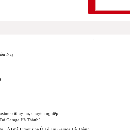
iện Nay
ot
sine ô tô uy tín, chuyên nghiệp
 Tại Garage Hà Thành?
hi Độ Ghế Limousine Ô Tô Tại Garage Hà Thành