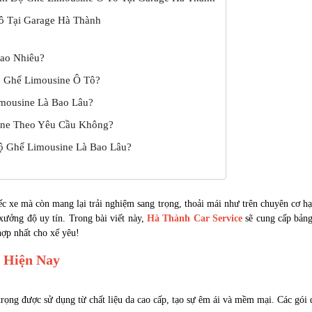
ô Tại Garage Hà Thành
Bao Nhiêu?
ộ Ghế Limousine Ô Tô?
mousine Là Bao Lâu?
sine Theo Yêu Cầu Không?
Độ Ghế Limousine Là Bao Lâu?
c xe mà còn mang lại trải nghiệm sang trọng, thoải mái như trên chuyên cơ hạ
 xưởng độ uy tín. Trong bài viết này,
Hà Thành Car Service
sẽ cung cấp bảng
hợp nhất cho xế yêu!
t Hiện Nay
trọng được sử dụng từ chất liệu da cao cấp, tạo sự êm ái và mềm mại. Các gó