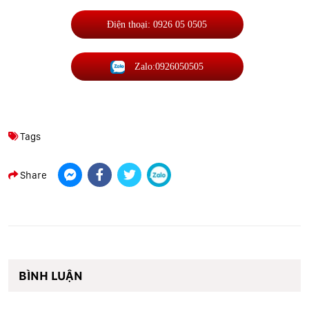
Điện thoại: 0926 05 0505
Zalo:0926050505
Tags
Share
BÌNH LUẬN