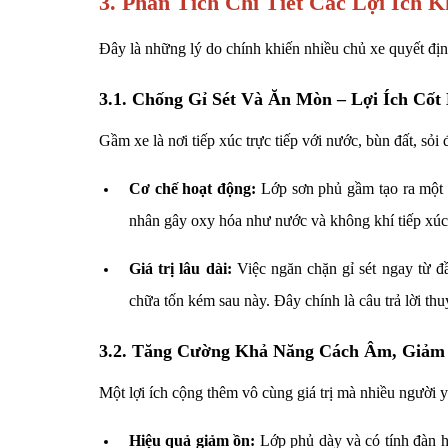
3. Phân Tích Chi Tiết Các Lợi Ích
Đây là những lý do chính khiến nhiều chủ xe quyết địn
3.1. Chống Gỉ Sét Và Ăn Mòn – Lợi Ích Cốt
Gầm xe là nơi tiếp xúc trực tiếp với nước, bùn đất, sỏi
Cơ chế hoạt động:
Lớp sơn phủ gầm tạo ra một "
nhân gây oxy hóa như nước và không khí tiếp xúc 
Giá trị lâu dài:
Việc ngăn chặn gỉ sét ngay từ đ
chữa tốn kém sau này. Đây chính là câu trả lời th
3.2. Tăng Cường Khả Năng Cách Âm, Giảm
Một lợi ích cộng thêm vô cùng giá trị mà nhiều người y
Hiệu quả giảm ồn:
Lớp phủ dày và có tính đàn h