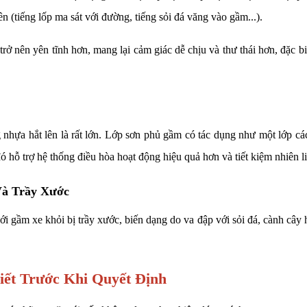
n (tiếng lốp ma sát với đường, tiếng sỏi đá văng vào gầm...).
rở nên yên tĩnh hơn, mang lại cảm giác dễ chịu và thư thái hơn, đặc biệ
hựa hắt lên là rất lớn. Lớp sơn phủ gầm có tác dụng như một lớp các
ó hỗ trợ hệ thống điều hòa hoạt động hiệu quả hơn và tiết kiệm nhiên li
Và Trầy Xước
ới gầm xe khỏi bị trầy xước, biến dạng do va đập với sỏi đá, cành cây 
ết Trước Khi Quyết Định