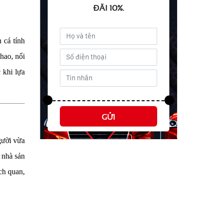
ĐÃI 10%.
 cá tính
hao, nổi
 khi lựa
GỬI
gười vừa
 nhà sản
ch quan,