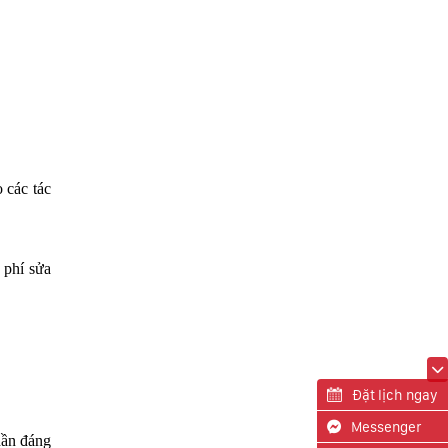
 các tác
 phí sửa
Đặt lịch ngay
Messenger
hần đáng