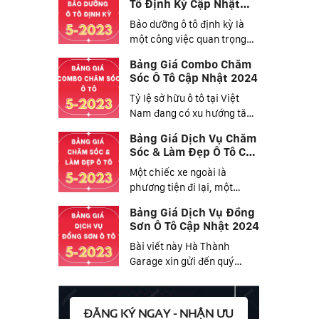
Tô Định Kỳ Cập Nhật
2024
Bảo dưỡng ô tô định kỳ là
một công việc quan trọng
mọi chủ xe đều...
Bảng Giá Combo Chăm
Sóc Ô Tô Cập Nhật 2024
Tỷ lệ sở hữu ô tô tại Việt
Nam đang có xu hướng tăng
dần và nhiều hơn...
Bảng Giá Dịch Vụ Chăm
Sóc & Làm Đẹp Ô Tô Cập
Nhật 2024
Một chiếc xe ngoài là
phương tiện đi lại, một
phương tiện giúp cuộc...
Bảng Giá Dịch Vụ Đồng
Sơn Ô Tô Cập Nhật 2024
Bài viết này Hà Thành
Garage xin gửi đến quý
khách hàng bảng giá dịch
vụ...
ĐĂNG KÝ NGAY - NHẬN ƯU