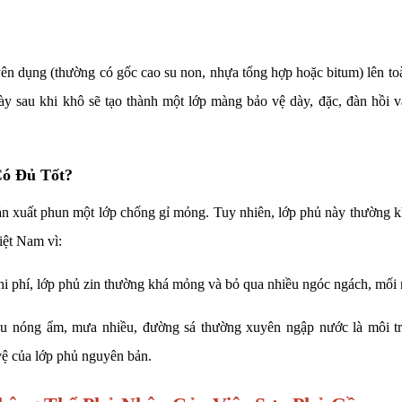
yên dụng (thường có gốc cao su non, nhựa tổng hợp hoặc bitum) lên to
y sau khi khô sẽ tạo thành một lớp màng bảo vệ dày, đặc, đàn hồi 
Có Đủ Tốt?
sản xuất phun một lớp chống gỉ mỏng. Tuy nhiên, lớp phủ này thường 
iệt Nam vì:
hi phí, lớp phủ zin thường khá mỏng và bỏ qua nhiều ngóc ngách, mối 
u nóng ẩm, mưa nhiều, đường sá thường xuyên ngập nước là môi t
 vệ của lớp phủ nguyên bản.