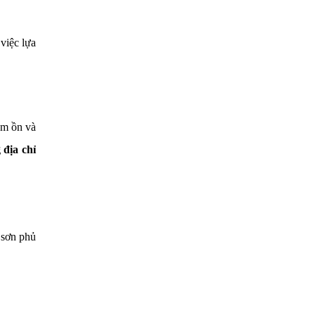
việc lựa
iảm ồn và
 địa chỉ
 sơn phủ