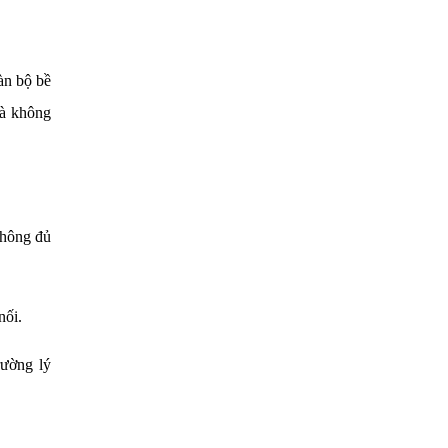
àn bộ bề
và không
không đủ
nối.
rường lý