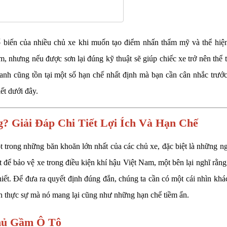
 biến của nhiều chủ xe khi muốn tạo điểm nhấn thẩm mỹ và thể hiện
m, nhưng nếu được sơn lại đúng kỹ thuật sẽ giúp chiếc xe trở nên thể t
anh cũng tồn tại một số hạn chế nhất định mà bạn cần cân nhắc trước
ết dưới đây.
 Giải Đáp Chi Tiết Lợi Ích Và Hạn Chế
t trong những băn khoăn lớn nhất của các chủ xe, đặc biệt là những n
t để bảo vệ xe trong điều kiện khí hậu Việt Nam, một bên lại nghĩ rằng
thiết. Để đưa ra quyết định đúng đắn, chúng ta cần có một cái nhìn khá
ích thực sự mà nó mang lại cũng như những hạn chế tiềm ẩn.
Phủ Gầm Ô Tô