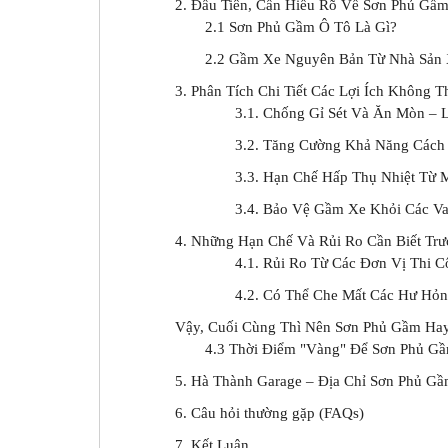
2. Đầu Tiên, Cần Hiểu Rõ Về Sơn Phủ Gầ
2.1 Sơn Phủ Gầm Ô Tô Là Gì?
2.2 Gầm Xe Nguyên Bản Từ Nhà Sản 
3. Phân Tích Chi Tiết Các Lợi Ích Không
3.1. Chống Gỉ Sét Và Ăn Mòn – L
3.2. Tăng Cường Khả Năng Cách
3.3. Hạn Chế Hấp Thụ Nhiệt Từ 
3.4. Bảo Vệ Gầm Xe Khỏi Các V
4. Những Hạn Chế Và Rủi Ro Cần Biết Trư
4.1. Rủi Ro Từ Các Đơn Vị Thi 
4.2. Có Thể Che Mất Các Hư Hỏ
Vậy, Cuối Cùng Thì Nên Sơn Phủ Gầm Ha
4.3 Thời Điểm "Vàng" Để Sơn Phủ G
5. Hà Thành Garage – Địa Chỉ Sơn Phủ G
6. Câu hỏi thường gặp (FAQs)
7. Kết Luận