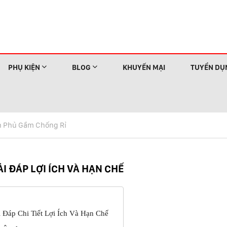
PHỤ KIỆN
BLOG
KHUYẾN MẠI
TUYỂN DỤ
n Phủ Gầm Chống Rỉ
I ĐÁP LỢI ÍCH VÀ HẠN CHẾ
Đáp Chi Tiết Lợi Ích Và Hạn Chế