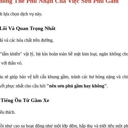
 Không Thể Phủ Nhận Của Việc Sơn Phủ Gầm
h lựa chọn dịch vụ này.
 Lõi Và Quan Trọng Nhất
 đá và các hóa chất trên đường.
tấm khiên" vật lý, bịt kín hoàn toàn bề mặt kim loại, ngăn không cho
với thân vỏ.
ầu sẽ giúp bảo vệ kết cấu khung gầm, tránh các hư hỏng nặng và chi
uyết phục nhất cho câu hỏi
"nên sơn phủ gầm hay không"
.
 Tiếng Ồn Từ Gầm Xe
êu thích.
ồi như cao su hoạt động như một lớp đệm, hấp thụ và triệt tiêu một p