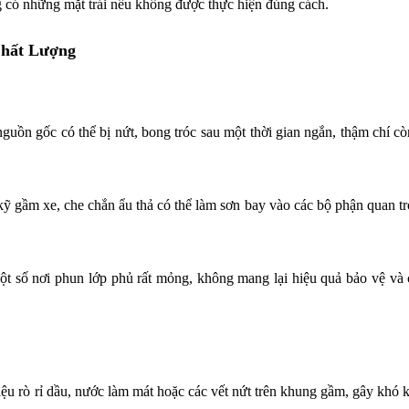
g có những mặt trái nếu không được thực hiện đúng cách.
Chất Lượng
guồn gốc có thể bị nứt, bong tróc sau một thời gian ngắn, thậm chí còn
ỹ gầm xe, che chắn ẩu thả có thể làm sơn bay vào các bộ phận quan t
một số nơi phun lớp phủ rất mỏng, không mang lại hiệu quả bảo vệ và
hiệu rò rỉ dầu, nước làm mát hoặc các vết nứt trên khung gầm, gây khó 