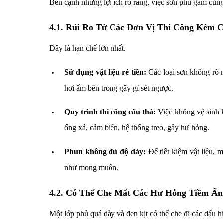
Bên cạnh những lợi ích rõ ràng, việc sơn phủ gầm cũn
4.1. Rủi Ro Từ Các Đơn Vị Thi Công Kém 
Đây là hạn chế lớn nhất.
Sử dụng vật liệu rẻ tiền:
Các loại sơn không rõ n
hơi ẩm bên trong gây gỉ sét ngược.
Quy trình thi công cẩu thả:
Việc không vệ sinh k
ống xả, cảm biến, hệ thống treo, gây hư hỏng.
Phun không đủ độ dày:
Để tiết kiệm vật liệu, 
như mong muốn.
4.2. Có Thể Che Mất Các Hư Hỏng Tiềm Ẩn
Một lớp phủ quá dày và đen kịt có thể che đi các dấu 