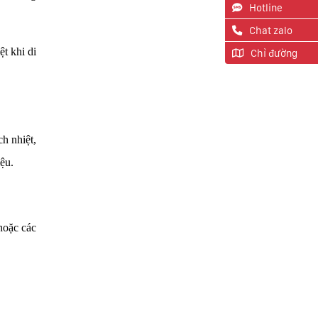
Hotline
Chat zalo
t khi di
Chỉ đường
h nhiệt,
ệu.
hoặc các