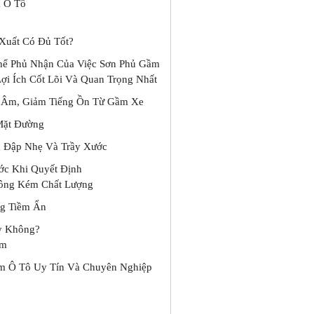
m Ô Tô
Xuất Có Đủ Tốt?
 Thể Phủ Nhận Của Việc Sơn Phủ Gầm
ợi Ích Cốt Lõi Và Quan Trọng Nhất
 Âm, Giảm Tiếng Ồn Từ Gầm Xe
Mặt Đường
a Đập Nhẹ Và Trầy Xước
ớc Khi Quyết Định
Công Kém Chất Lượng
ng Tiềm Ẩn
y Không?
ầm
ầm Ô Tô Uy Tín Và Chuyên Nghiệp