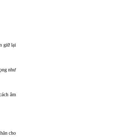
 giữ lại
rọng như
 cách âm
khăn cho